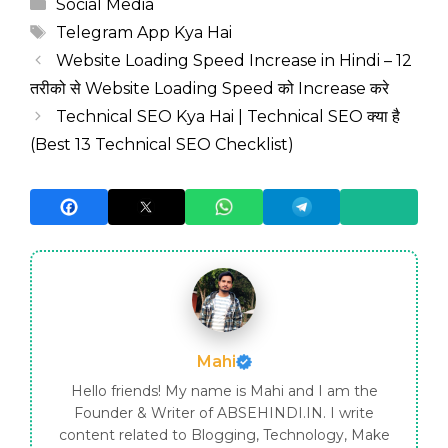
Categories
Social Media
Tags
Telegram App Kya Hai
Website Loading Speed Increase in Hindi – 12
तरीको से Website Loading Speed को Increase करे
Technical SEO Kya Hai | Technical SEO क्या है
(Best 13 Technical SEO Checklist)
Mahi
Hello friends! My name is Mahi and I am the
Founder & Writer of ABSEHINDI.IN. I write
content related to Blogging, Technology, Make