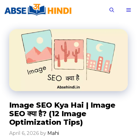
Skip
M
to
content
Image SEO Kya Hai | Image
SEO क्या है? (12 Image
Optimization Tips)
April 6, 2026
by
Mahi