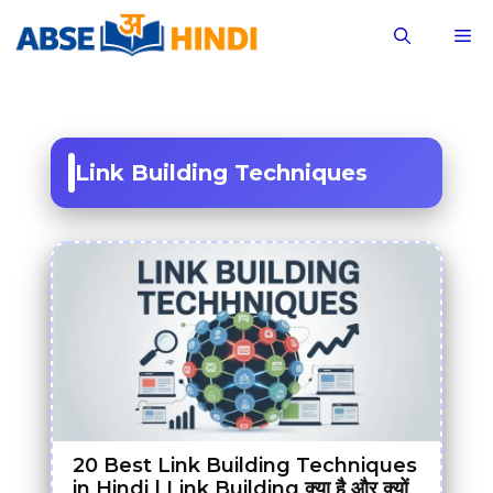
Skip
M
to
content
Link Building Techniques
20 Best Link Building Techniques
in Hindi | Link Building क्या है और क्यों